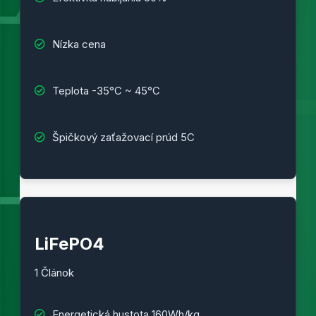
Nízka cena
Teplota -35°C ~ 45°C
Špičkový zaťažovací prúd 5C
LiFePO4
1 Článok
Energetická hustota 160Wh/kg