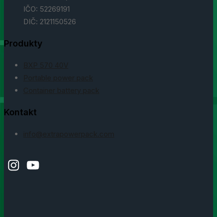
IČO: 52269191
DIČ: 2121150526
Produkty
BXP 570 40V
Portable power pack
Container battery pack
Kontakt
info@extrapowerpack.com
Instagram
YouTube