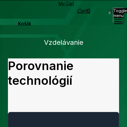
My Cart
Cart
0
Toggle
0
menu
Košík
Vzdelávanie
Porovnanie
technológií