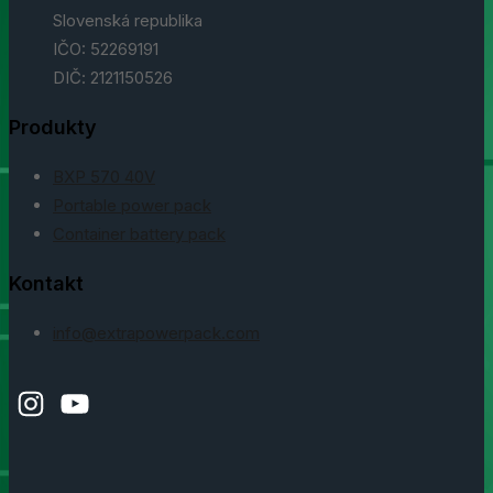
Slovenská republika
IČO: 52269191
DIČ: 2121150526
Produkty
BXP 570 40V
Portable power pack
Container battery pack
Kontakt
info@extrapowerpack.com
Instagram
YouTube