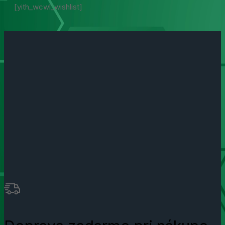
[yith_wcwl_wishlist]